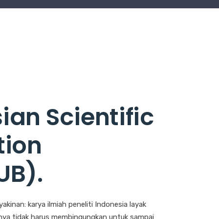
ian Scientific
tion
UB)
.
yakinan: karya ilmiah peneliti Indonesia layak
snya tidak harus membingungkan untuk sampai