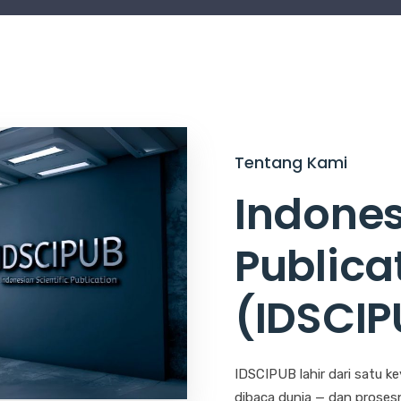
Tentang Kami
Indones
Publica
(IDSCIP
IDSCIPUB lahir dari satu ke
dibaca dunia — dan prose