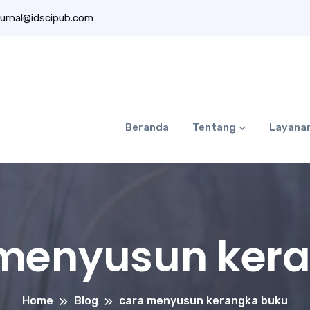
urnal@idscipub.com
Beranda
Tentang
Layana
menyusun ker
Home
Blog
cara menyusun kerangka buku