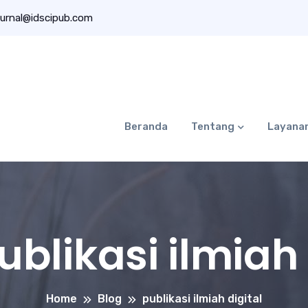
urnal@idscipub.com
Beranda
Tentang
Layana
ublikasi ilmiah 
Home
Blog
publikasi ilmiah digital