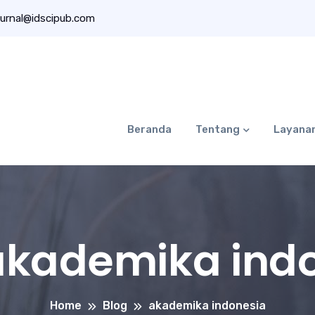
urnal@idscipub.com
Beranda
Tentang
Layana
akademika ind
Home
Blog
akademika indonesia