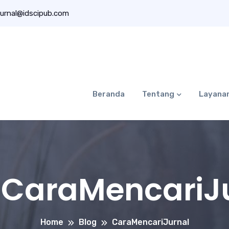
urnal@idscipub.com
Beranda
Tentang
Layana
:
CaraMencariJ
Home
Blog
CaraMencariJurnal