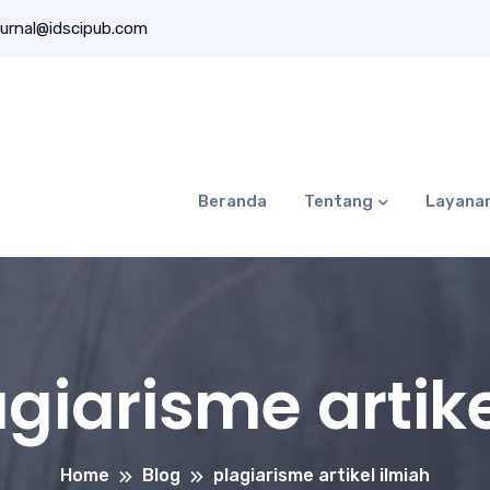
urnal@idscipub.com
Beranda
Tentang
Layana
giarisme artike
Home
Blog
plagiarisme artikel ilmiah