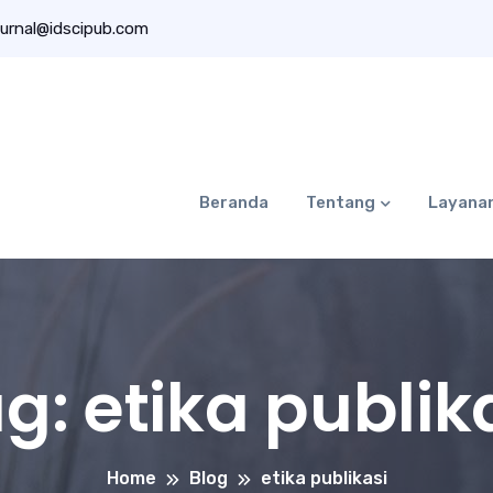
urnal@idscipub.com
Beranda
Tentang
Layana
ag:
etika publik
Home
Blog
etika publikasi