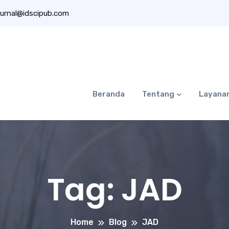
urnal@idscipub.com
Beranda
Tentang
Layana
Tag:
JAD
Home
Blog
JAD