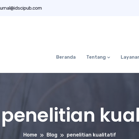
urnal@idscipub.com
Beranda
Tentang
Layana
:
penelitian kual
Home
Blog
penelitian kualitatif