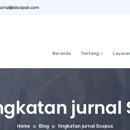
urnal@idscipub.com
Beranda
Tentang
Layana
ngkatan jurnal
Home
Blog
tingkatan jurnal Scopus