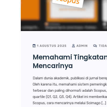
1 AGUSTUS 2025
ADMIN
TIDA
Memahami Tingkatan 
Mencarinya
Dalam dunia akademik, publikasi di jurnal bere
Oleh karena itu, memahami sistem pemeringkat
terbesar dan paling dihormati adalah Scopu
quartile (Q1, Q2, Q3, Q4). Artikel ini membe
Scopus, cara mencarinya melalui Scimago […]