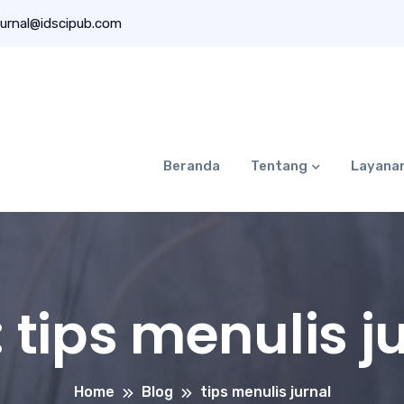
urnal@idscipub.com
Beranda
Tentang
Layana
:
tips menulis j
Home
Blog
tips menulis jurnal