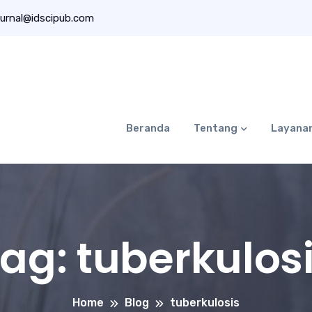
urnal@idscipub.com
Beranda
Tentang
Layana
Tag:
tuberkulos
Home
Blog
tuberkulosis