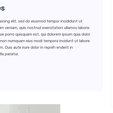
es
sicing elit, sed do eiusmod tempor incididunt ut
im veniam, quis nostrud exercitation ullamco laboris
ue porro quisquam est, qui dolorem ipsum quia dolor
uia non numquam eius modi tempora incidunt ut labore
Duis aute irure dolor in repreh enderit in
la pariatur.