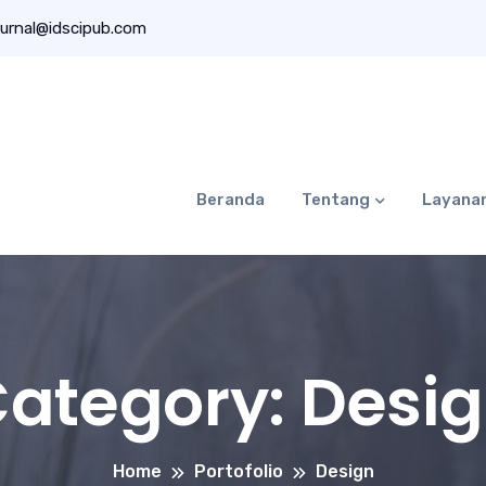
urnal@idscipub.com
Beranda
Tentang
Layana
ategory:
Desi
Home
Portofolio
Design