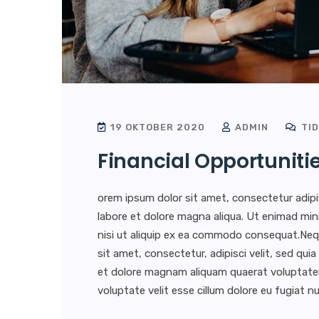
19 OKTOBER 2020
ADMIN
TID
Financial Opportuniti
orem ipsum dolor sit amet, consectetur adipi
labore et dolore magna aliqua. Ut enimad min
nisi ut aliquip ex ea commodo consequat.Neq
sit amet, consectetur, adipisci velit, sed q
et dolore magnam aliquam quaerat voluptatem. 
voluptate velit esse cillum dolore eu fugiat nul