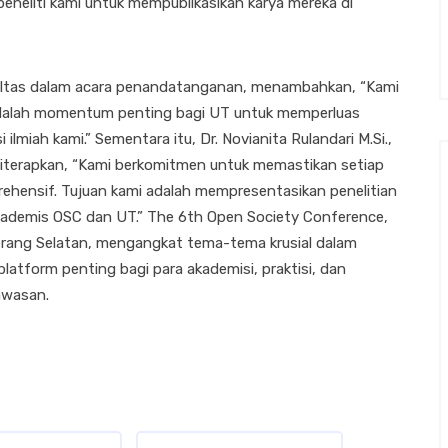
peneliti kami untuk mempublikasikan karya mereka di
Fakultas dalam acara penandatanganan, menambahkan, “Kami
 adalah momentum penting bagi UT untuk memperluas
ilmiah kami.” Sementara itu, Dr. Novianita Rulandari M.Si.,
 diterapkan, “Kami berkomitmen untuk memastikan setiap
mprehensif. Tujuan kami adalah mempresentasikan penelitian
kademis OSC dan UT.” The 6th Open Society Conference,
erang Selatan, mengangkat tema-tema krusial dalam
latform penting bagi para akademisi, praktisi, dan
awasan.