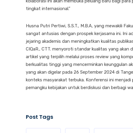
kolaborasi ini akan membuka peluang baru bagi para 
tingkat internasional.”
Husna Putri Pertiwi, S.S.T., M.B.A, yang mewakili 
sangat antusias dengan prospek kerjasama ini. Ini
jejaring akademis dan meningkatkan kualitas publikasi 
CIQaR., CTT. menyoroti standar kualitas yang akan
artikel yang terpilih melalui proses review yang ko
berkualitas tinggi yang mencerminkan keunggulan a
yang akan digelar pada 26 September 2024 di Tang
konteks masyarakat terbuka. Konferensi ini menjadi p
pemangku kebijakan untuk berdiskusi dan berbagi w
Post Tags