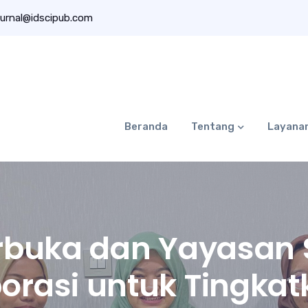
urnal@idscipub.com
Beranda
Tentang
Layana
erbuka dan Yayasan 
orasi untuk Tingkat