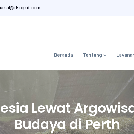
urnal@idscipub.com
Beranda
Tentang
Layana
esia Lewat Argowis
Budaya di Perth